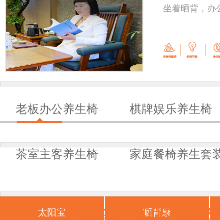
坐着晒背，办
老板办公养生椅
棋牌娱乐养生椅
茶室主客养生椅
家庭餐椅养生套
热线：4008-365-9
太阳宝
晒背康